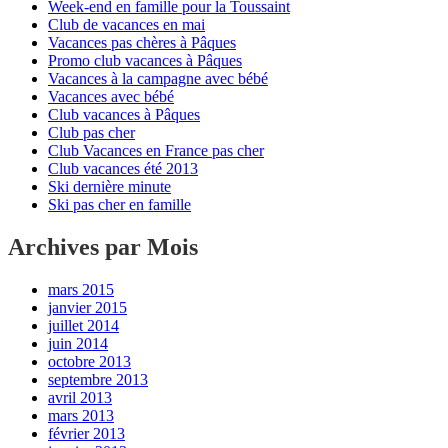
Week-end en famille pour la Toussaint
Club de vacances en mai
Vacances pas chères à Pâques
Promo club vacances à Pâques
Vacances à la campagne avec bébé
Vacances avec bébé
Club vacances à Pâques
Club pas cher
Club Vacances en France pas cher
Club vacances été 2013
Ski dernière minute
Ski pas cher en famille
Archives par Mois
mars 2015
janvier 2015
juillet 2014
juin 2014
octobre 2013
septembre 2013
avril 2013
mars 2013
février 2013