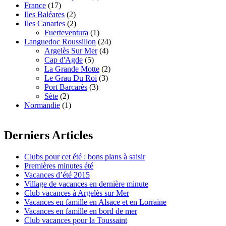
France
(17)
Iles Baléares
(2)
Iles Canaries
(2)
Fuerteventura
(1)
Languedoc Roussillon
(24)
Argelès Sur Mer
(4)
Cap d'Agde
(5)
La Grande Motte
(2)
Le Grau Du Roi
(3)
Port Barcarès
(3)
Sète
(2)
Normandie
(1)
Derniers Articles
Clubs pour cet été : bons plans à saisir
Premières minutes été
Vacances d’été 2015
Village de vacances en dernière minute
Club vacances à Argelès sur Mer
Vacances en famille en Alsace et en Lorraine
Vacances en famille en bord de mer
Club vacances pour la Toussaint