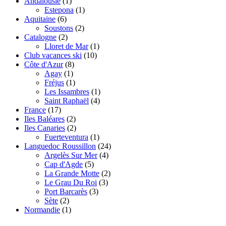
Andalousie
(1)
Estepona
(1)
Aquitaine
(6)
Soustons
(2)
Catalogne
(2)
Lloret de Mar
(1)
Club vacances ski
(10)
Côte d'Azur
(8)
Agay
(1)
Fréjus
(1)
Les Issambres
(1)
Saint Raphaël
(4)
France
(17)
Iles Baléares
(2)
Iles Canaries
(2)
Fuerteventura
(1)
Languedoc Roussillon
(24)
Argelès Sur Mer
(4)
Cap d'Agde
(5)
La Grande Motte
(2)
Le Grau Du Roi
(3)
Port Barcarès
(3)
Sète
(2)
Normandie
(1)