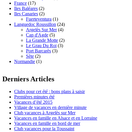
France
(17)
Iles Baléares
(2)
Iles Canaries
(2)
Fuerteventura
(1)
Languedoc Roussillon
(24)
Argelès Sur Mer
(4)
Cap d'Agde
(5)
La Grande Motte
(2)
Le Grau Du Roi
(3)
Port Barcarès
(3)
Sète
(2)
Normandie
(1)
Derniers Articles
Clubs pour cet été : bons plans à saisir
Premières minutes été
Vacances d’été 2015
Village de vacances en dernière minute
Club vacances à Argelès sur Mer
Vacances en famille en Alsace et en Lorraine
Vacances en famille en bord de mer
Club vacances pour la Toussaint