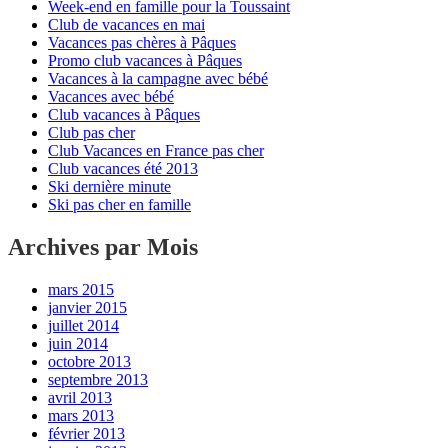
Week-end en famille pour la Toussaint
Club de vacances en mai
Vacances pas chères à Pâques
Promo club vacances à Pâques
Vacances à la campagne avec bébé
Vacances avec bébé
Club vacances à Pâques
Club pas cher
Club Vacances en France pas cher
Club vacances été 2013
Ski dernière minute
Ski pas cher en famille
Archives par Mois
mars 2015
janvier 2015
juillet 2014
juin 2014
octobre 2013
septembre 2013
avril 2013
mars 2013
février 2013