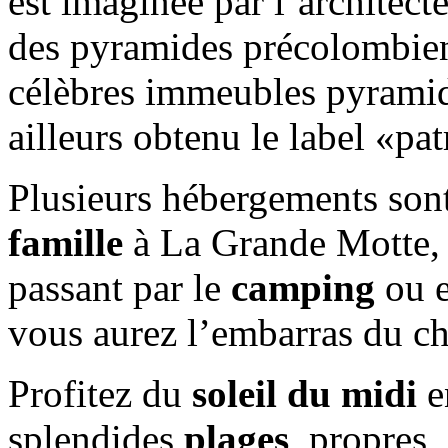
est imaginée par l’architecte
des pyramides précolombien
célèbres immeubles pyramides
ailleurs obtenu le label «p
Plusieurs hébergements son
famille
à La Grande Motte,
passant par le
camping
ou e
vous aurez l’embarras du ch
Profitez du
soleil du midi
e
splendides
plages
, propres,